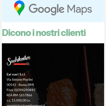
Dicono i nostri clienti
Eat east S.r.l.
Via Simone Martini
00142 - Roma (RM)
P.iva: 02394290445
REA RM-1657866
c.s. 15.000,00 i.v.
amministrazione@eateast.it