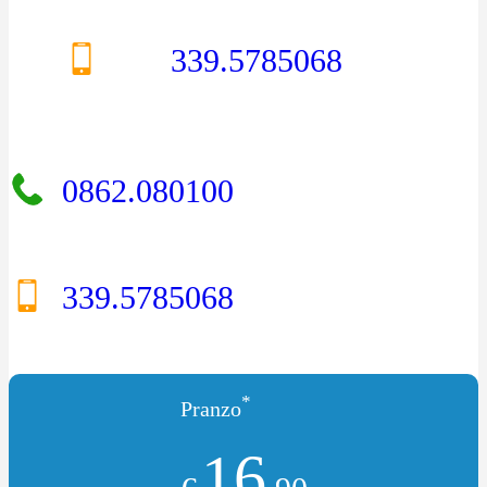
339.5785068
0862.080100
339.5785068
*
Pranzo
16