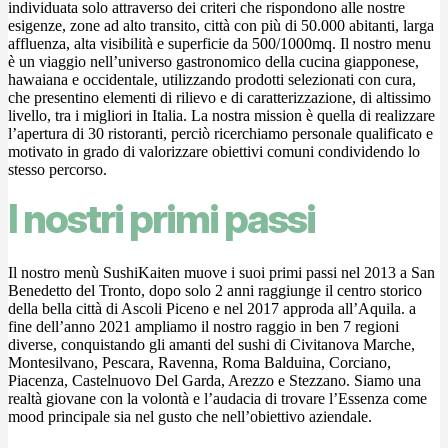
individuata solo attraverso dei criteri che rispondono alle nostre
esigenze, zone ad alto transito, città con più di 50.000 abitanti, larga
affluenza, alta visibilità e superficie da 500/1000mq. Il nostro menu
è un viaggio nell’universo gastronomico della cucina giapponese,
hawaiana e occidentale, utilizzando prodotti selezionati con cura,
che presentino elementi di rilievo e di caratterizzazione, di altissimo
livello, tra i migliori in Italia. La nostra mission è quella di realizzare
l’apertura di 30 ristoranti, perciò ricerchiamo personale qualificato e
motivato in grado di valorizzare obiettivi comuni condividendo lo
stesso percorso.
I nostri primi passi
Il nostro menù SushiKaiten muove i suoi primi passi nel 2013 a San
Benedetto del Tronto, dopo solo 2 anni raggiunge il centro storico
della bella città di Ascoli Piceno e nel 2017 approda all’Aquila. a
fine dell’anno 2021 ampliamo il nostro raggio in ben 7 regioni
diverse, conquistando gli amanti del sushi di Civitanova Marche,
Montesilvano, Pescara, Ravenna, Roma Balduina, Corciano,
Piacenza, Castelnuovo Del Garda, Arezzo e Stezzano. Siamo una
realtà giovane con la volontà e l’audacia di trovare l’Essenza come
mood principale sia nel gusto che nell’obiettivo aziendale.