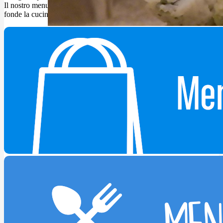
Il nostro menu è progettato per offrire un’esperienza autentica che
fonde la cucina moderna con le culture asiatiche e internazionali.