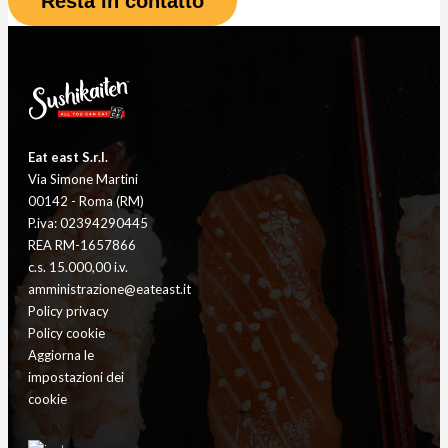
Resta in contatto
Eat east S.r.l.
Via Simone Martini
00142 - Roma (RM)
P.iva: 02394290445
REA RM-1657866
c.s. 15.000,00 i.v.
amministrazione@eateast.it
Policy privacy
Policy cookie
Aggiorna le
impostazioni dei
cookie