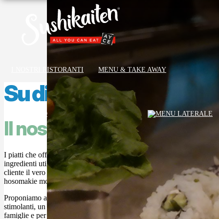
I NOSTRI RISTORANTI
MENU & TAKE AWAY
Su di noi
GIFT CARD
Il nostro menù
I piatti che offriamo sono di altissima qualità, i prodotti e gli
ingredienti utilizzati vengono selezionati e controllati per garantire al
cliente il vero sapore della cucina giapponese come nigiri,
hosomakie molte altre specialità tradizionali.
Proponiamo anche nuove portate con abbinamenti inusuali e
stimolanti, un attento menù vegetariano e piatti deliziosi per le
famiglie e per i bambini.